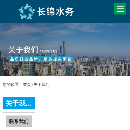
您的位置：
首页
>
关于我们
关于我们
联系我们