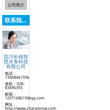
公司简介
联系我们
四川长锦智
慧水务科技
有限公司
电话：
13408461936
座机：028-
83496355
邮箱：
1297168619@qq.com
网址：
http://www.changjinsw.com