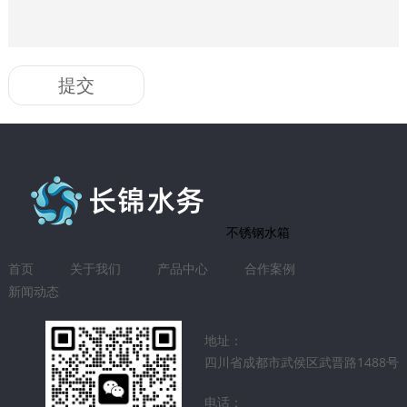
提交
不锈钢水箱
首页
关于我们
产品中心
合作案例
新闻动态
地址：
四川省成都市武侯区武晋路1488号
电话：