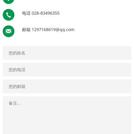
电话 028-83496355
邮箱 1297168619@qq.com