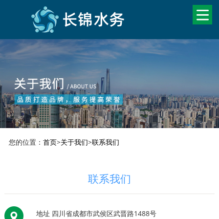
您的位置：
首页
>
关于我们
>
联系我们
联系我们
地址 四川省成都市武侯区武晋路1488号