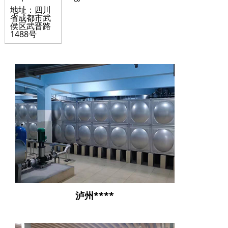
地址：四川
省成都市武
侯区武晋路
1488号
泸州****