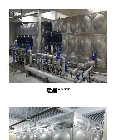
隆昌****