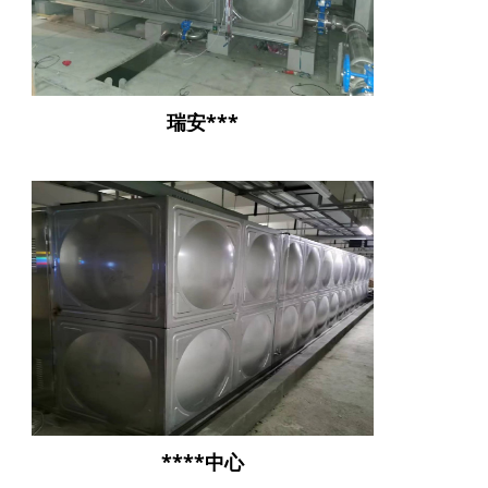
瑞安***
****中心