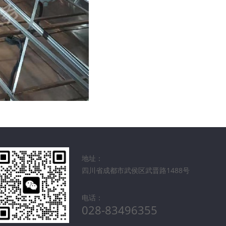
地址：
四川省成都市武侯区武晋路1488号
电话：
028-83496355