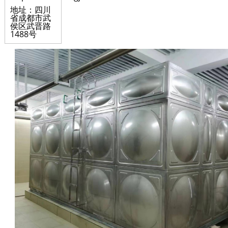
地址：四川
省成都市武
侯区武晋路
1488号