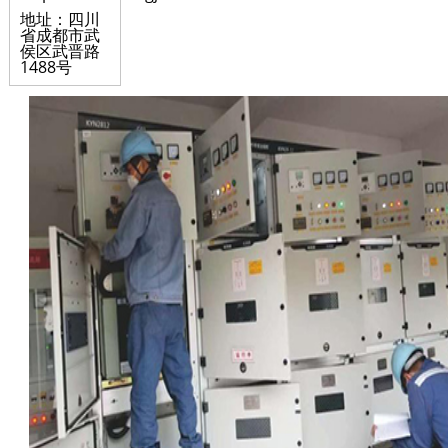
地址：四川
省成都市武
侯区武晋路
1488号